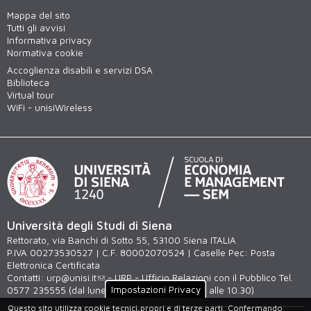
Mappa del sito
Tutti gli avvisi
Informativa privacy
Normativa cookie
Accoglienza disabili e servizi DSA
Biblioteca
Virtual tour
WiFi - unisiWireless
Università degli Studi di Siena
Rettorato, via Banchi di Sotto 55, 53100 Siena ITALIA
P.IVA 00273530527 | C.F. 80002070524 | Caselle Pec:
Posta
Elettronica Certificata
Contatti:
urp@unisi.it
- URP - Ufficio Relazioni con il Pubblico Tel.
Impostazioni Privacy
0577 235555 (dal lunedì al venerdì dalle 9.30 alle 10.30)
Questo sito utilizza cookie tecnici,propri e di terze parti.
Confermando