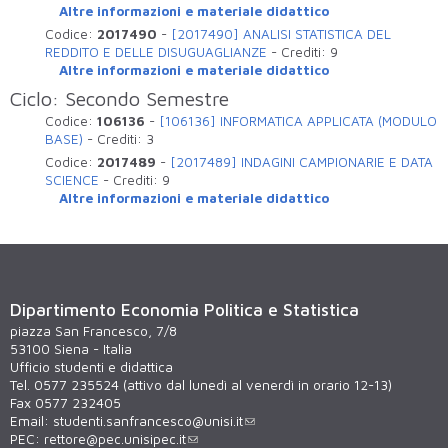
Altre informazioni e materiale didattico
Codice:
2017490
-
[2017490] ANALISI STATISTICA DEL
REDDITO E DELLE DISUGUAGLIANZE
-
Crediti:
9
Altre informazioni e materiale didattico
Ciclo: Secondo Semestre
Codice:
106136
-
[106136] INFORMATICA APPLICATA (MODULO
BASE)
-
Crediti:
3
Codice:
2017489
-
[2017489] INDAGINI CAMPIONARIE E DATA
SCIENCE
-
Crediti:
9
Altre informazioni e materiale didattico
Dipartimento Economia Politica e Statistica
piazza San Francesco, 7/8
53100 Siena - Italia
Ufficio studenti e didattica
Tel. 0577 235524 (attivo dal lunedì al venerdì in orario 12-13)
Fax 0577 232405
Email:
studenti.sanfrancesco@unisi.it
PEC:
rettore@pec.unisipec.it