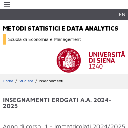
Salta al
contenuto
principale
EN
METODI STATISTICI E DATA ANALYTICS
Scuola di Economia e Management
Home
Studiare
Insegnamenti
INSEGNAMENTI EROGATI A.A. 2024-
2025
Elenco degli insegnamenti attivi che sono
Anno di corso: 1 - Immatricolati 2024/2025