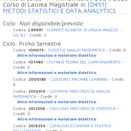
erogati nell'anno accademico
Corso di Laurea Magistrale in
[D451]
METODI STATISTICI E DATA ANALYTICS
Ciclo:
Non disponibile/previsto
Codice:
L99991
-
[L99991] IDONEITA' DI LINGUA INGLESE -
LIV. B2
-
Crediti:
3
Ciclo: Primo Semestre
Codice:
100073
-
[100073] ANALISI MATEMATICA
-
Crediti:
9
Altre informazioni e materiale didattico
Codice:
107483
-
[107483] TEORIA DEL CAMPIONAMENTO
-
Crediti:
6
Altre informazioni e materiale didattico
Codice:
2000185
-
[2000185] MACHINE LEARNING
-
Crediti:
6
Codice:
2010419
-
[2010419] PRECORSO DI ANALISI
MATEMATICA
-
Crediti:
0
Altre informazioni e materiale didattico
Codice:
2012356
-
[2012356] PRECORSO DI STATISTICA
-
Crediti:
0
Altre informazioni e materiale didattico
Codice:
2016254
-
[2016254] ECONOMIA E POLITICA
DELL'AMBIENTE
-
Crediti:
6